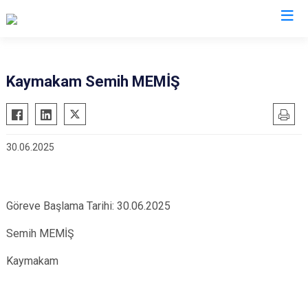
Şırnak
Kaymakam Semih MEMİŞ
Beytüşşebap
Cizre
30.06.2025
Güçlükonak
İdil
Silopi
Göreve Başlama Tarihi: 30.06.2025
Uludere
Semih MEMİŞ
Kaymakam