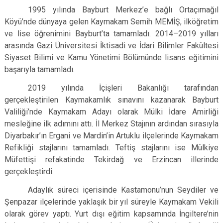
1995 yılında Bayburt Merkez’e bağlı Ortaçımağıl
Köyü’nde dünyaya gelen Kaymakam Semih MEMİŞ, ilköğretim
ve lise öğrenimini Bayburt’ta tamamladı. 2014–2019 yılları
arasında Gazi Üniversitesi İktisadi ve İdari Bilimler Fakültesi
Siyaset Bilimi ve Kamu Yönetimi Bölümünde lisans eğitimini
başarıyla tamamladı.
2019 yılında İçişleri Bakanlığı tarafından
gerçekleştirilen Kaymakamlık sınavını kazanarak Bayburt
Valiliği’nde Kaymakam Adayı olarak Mülki İdare Amirliği
mesleğine ilk adımını attı. İl Merkez Stajının ardından sırasıyla
Diyarbakır’ın Ergani ve Mardin’in Artuklu ilçelerinde Kaymakam
Refikliği stajlarını tamamladı. Teftiş stajlarını ise Mülkiye
Müfettişi refakatinde Tekirdağ ve Erzincan illerinde
gerçekleştirdi.
Adaylık süreci içerisinde Kastamonu’nun Seydiler ve
Şenpazar ilçelerinde yaklaşık bir yıl süreyle Kaymakam Vekili
olarak görev yaptı. Yurt dışı eğitim kapsamında İngiltere’nin