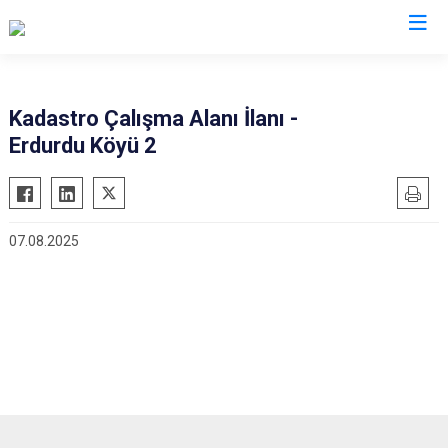
Şırnak
Kadastro Çalışma Alanı İlanı -
Erdurdu Köyü 2
Beytüşşebap
Cizre
Güçlükonak
07.08.2025
İdil
Silopi
Uludere